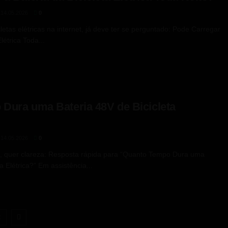
14.05.2026
0
letas elétricas na internet, já deve ter se perguntado: Pode Carregar
létrica Toda...
Dura uma Bateria 48V de Bicicleta
14.05.2026
0
s, quer clareza: Resposta rápida para “Quanto Tempo Dura uma
a Elétrica?” Em assistência...
2