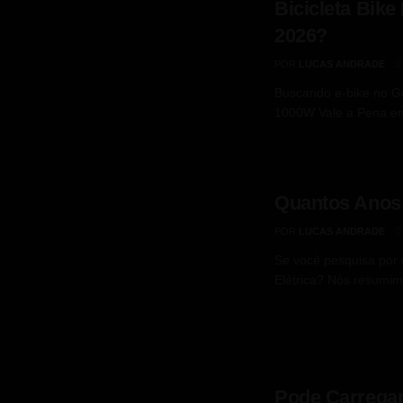
Bicicleta Bik
2026?
POR
LUCAS ANDRADE
Buscando e‑bike no Go
1000W Vale a Pena em
Quantos Anos D
POR
LUCAS ANDRADE
Se você pesquisa por 
Elétrica? Nós resumimo
Pode Carregar 