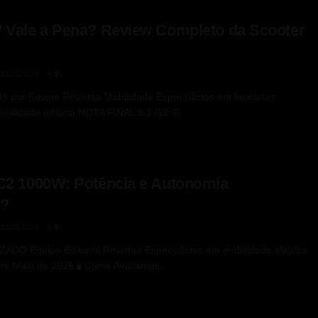
 Vale a Pena? Review Completo da Scooter
13.05.2026
0
o por Equipe Revistaa Mobilidade Especialistas em bicicletas
mobilidade urbana NOTA FINAL 9.1 /10 📅...
C2 1000W: Potência e Autonomia
m?
13.05.2026
0
O Equipe Editorial Revistaa Especialistas em mobilidade elétrica
em Maio de 2026 🧪 Como Avaliamos...