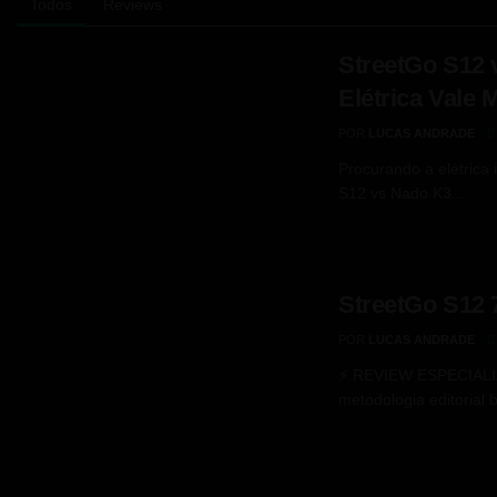
Todos
Reviews
StreetGo S12 
Elétrica Vale 
POR
LUCAS ANDRADE
Procurando a elétrica
S12 vs Nado K3...
StreetGo S12
POR
LUCAS ANDRADE
⚡ REVIEW ESPECIALIZ
metodologia editorial 