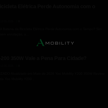
icicleta Elétrica Perde Autonomia com o
13.05.2026
0
A Bateria da Bicicleta Elétrica Perde Autonomia com o Tempo? Sim
sem enrolação, o...
Y-200 350W Vale a Pena Para Cidade?
13.05.2026
0
ADO Atualizado em Maio de 2026 Yoo Mobility Y200 350W Review
da Yoo Mobility Y200...