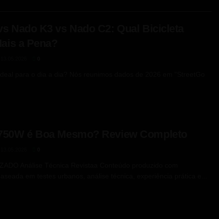
vs Nado K3 vs Nado C2: Qual Bicicleta
Mais a Pena?
13.05.2026
0
 ideal para o dia a dia? Nós reunimos dados de 2026 em "StreetGo
 750W é Boa Mesmo? Review Completo
13.05.2026
0
ADO Análise Técnica Revistaa Conteúdo produzido com
baseada em testes urbanos, análise técnica, experiência prática e...