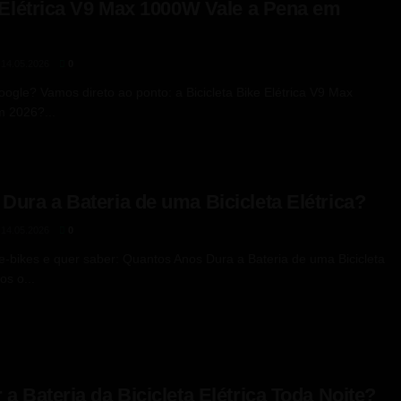
e Elétrica V9 Max 1000W Vale a Pena em
14.05.2026
0
ogle? Vamos direto ao ponto: a Bicicleta Bike Elétrica V9 Max
 2026?...
ura a Bateria de uma Bicicleta Elétrica?
14.05.2026
0
e-bikes e quer saber: Quantos Anos Dura a Bateria de uma Bicicleta
s o...
a Bateria da Bicicleta Elétrica Toda Noite?