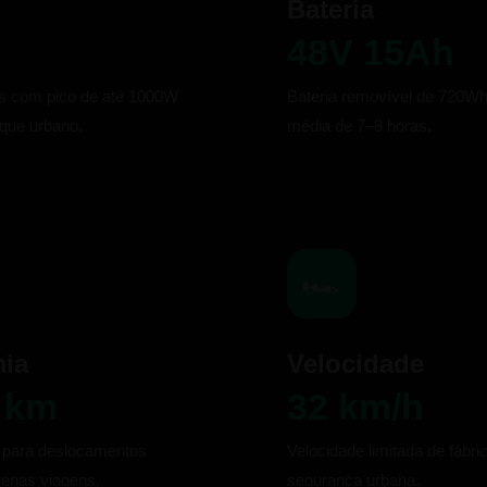
Bateria
48V 15Ah
s com pico de até 1000W
Bateria removível de 720W
rque urbano.
média de 7–8 horas.
🏎️
ia
Velocidade
 km
32 km/h
 para deslocamentos
Velocidade limitada de fábri
enas viagens.
segurança urbana.