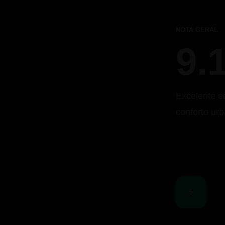
NOTA GERAL
9.
Excelente eq
conforto ur
⚡