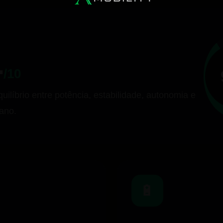
1
/10
uilíbrio entre potência, estabilidade, autonomia e
bano.
🔋