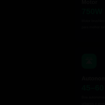
Motor
750W
Motor brushles
para melhor to
🛣️
Autonom
45–60
Boa autonomia
urbanos e pequ