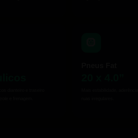
🛞
Pneus Fat
ulicos
20 x 4.0”
cos dianteiro e traseiro
Mais estabilidade, aderênci
role e frenagem.
ruas irregulares.