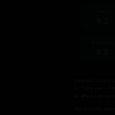
⚡ Potência
9.3
⚙️ Tecnologia
8.8
Estamos curiosos: 
K3 750W Vale a Pen
W,
48V
e o design 
Nós testamos
auto