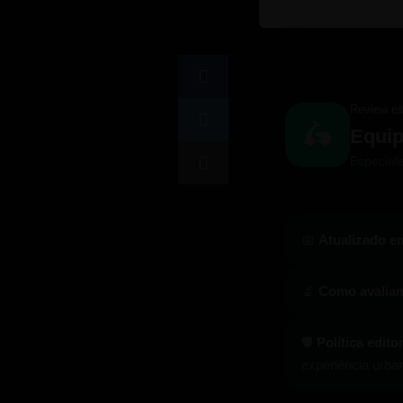
Review es
🛵
Equip
Especiali
📅
Atualizado e
🔬
Como avalia
🛡️
Política editor
experiência urban