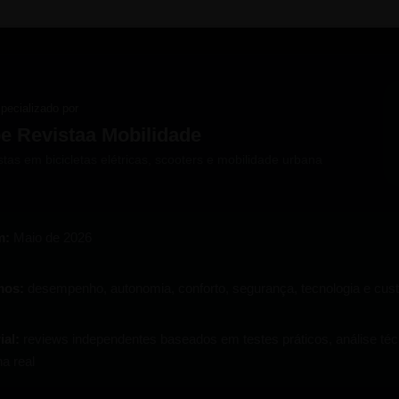
pecializado por
e Revistaa Mobilidade
stas em bicicletas elétricas, scooters e mobilidade urbana
m:
Maio de 2026
mos:
desempenho, autonomia, conforto, segurança, tecnologia e cust
ial:
reviews independentes baseados em testes práticos, análise téc
a real