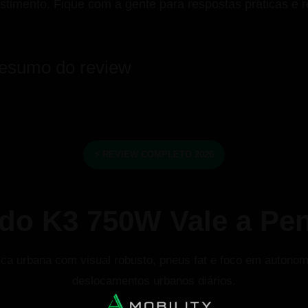
estimento. Fique com a gente para respostas práticas 
resumo do review
⚡ REVIEW COMPLETO 2026
do K3 750W Vale a Pe
ica urbana com visual robusto, pneus fat e foco em autonom
deslocamentos urbanos diários.