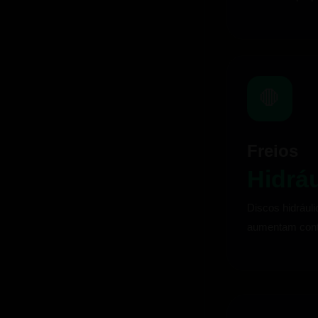
🛑
Freios
Hidrá
Discos hidráuli
aumentam cont