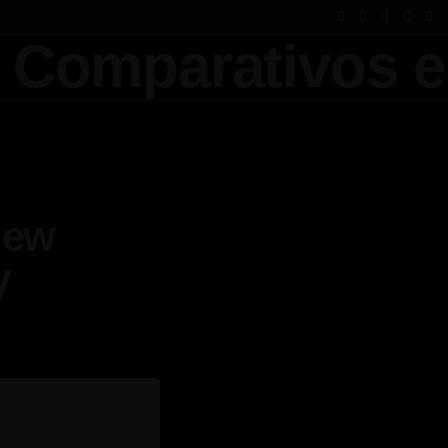
iew
V