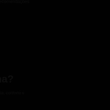
e recomendações
na?
ia, conforto e