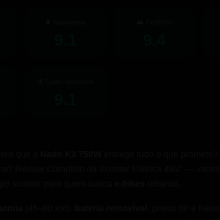
🔋 Autonomia
🛋️ Conforto
9.1
9.4
💰 Custo-benefício
9.1
será que a
Nado K3 750W
entrega tudo o que promete? 
a? Review Completo da Scooter Elétrica 48V” — vamos
tipo scooter para quem busca
e-bikes
urbanas.
nomia
(45–60 km),
bateria removível
, pneus fat e freio