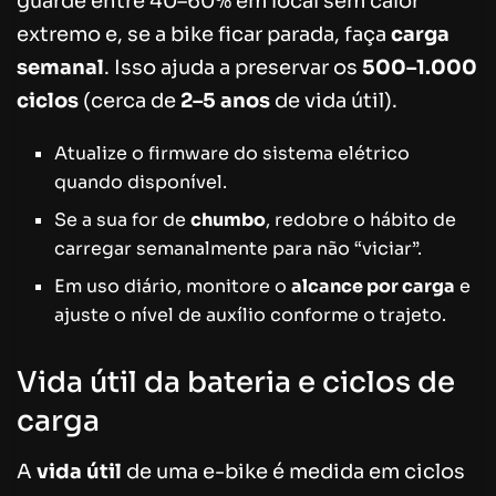
guarde entre 40–60% em local sem calor
extremo e, se a bike ficar parada, faça
carga
semanal
. Isso ajuda a preservar os
500–1.000
ciclos
(cerca de
2–5 anos
de vida útil).
Atualize o firmware do sistema elétrico
quando disponível.
Se a sua for de
chumbo
, redobre o hábito de
carregar semanalmente para não “viciar”.
Em uso diário, monitore o
alcance por carga
e
ajuste o nível de auxílio conforme o trajeto.
Vida útil da bateria e ciclos de
carga
A
vida útil
de uma e-bike é medida em ciclos