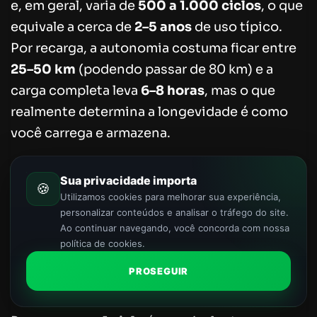
e, em geral, varia de
500 a 1.000 ciclos
, o que
equivale a cerca de
2–5 anos
de uso típico.
Por recarga, a autonomia costuma ficar entre
25–50 km
(podendo passar de 80 km) e a
carga completa leva
6–8 horas
, mas o que
realmente determina a longevidade é como
você carrega e armazena.
Em outras palavras, para responder de forma
Sua privacidade importa
🍪
prática a “Quanto Tempo Dura a Bateria da
Utilizamos cookies para melhorar sua experiência,
Bicicleta Elétrica?”, pense menos na distância
personalizar conteúdos e analisar o tráfego do site.
Ao continuar navegando, você concorda com nossa
por carga e mais em como preservar os ciclos
política de cookies.
ao longo do tempo.
PROSEGUIR
O que é um ciclo e quantos esperar