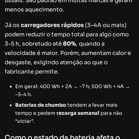
usuais. São padrão em muitas marcas e geram
menos aquecimento.
Já os
carregadores rápidos
(3–4A ou mais)
podem reduzir o tempo total para algo como
3–5 h, sobretudo até
80%
, quando a
velocidade é maior. Porém, aumentam calor e
desgaste, exigindo atenção ao que o
fabricante permite.
Em geral: 400 Wh + 2A → ~7 h; 500 Wh + 4A →
~3–4 h.
Baterias de chumbo
tendem a levar mais
tempo e pedem
recarga semanal
para não
“viciar”.
Como o estado da bateria afeta o